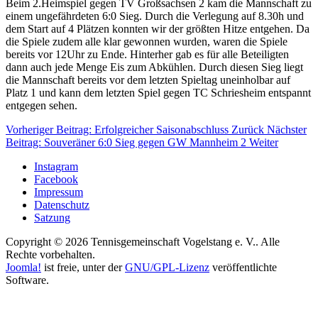
Beim 2.Heimspiel gegen TV Großsachsen 2 kam die Mannschaft zu
einem ungefährdeten 6:0 Sieg. Durch die Verlegung auf 8.30h und
dem Start auf 4 Plätzen konnten wir der größten Hitze entgehen. Da
die Spiele zudem alle klar gewonnen wurden, waren die Spiele
bereits vor 12Uhr zu Ende. Hinterher gab es für alle Beteiligten
dann auch jede Menge Eis zum Abkühlen. Durch diesen Sieg liegt
die Mannschaft bereits vor dem letzten Spieltag uneinholbar auf
Platz 1 und kann dem letzten Spiel gegen TC Schriesheim entspannt
entgegen sehen.
Vorheriger Beitrag: Erfolgreicher Saisonabschluss
Zurück
Nächster
Beitrag: Souveräner 6:0 Sieg gegen GW Mannheim 2
Weiter
Instagram
Facebook
Impressum
Datenschutz
Satzung
Copyright © 2026 Tennisgemeinschaft Vogelstang e. V.. Alle
Rechte vorbehalten.
Joomla!
ist freie, unter der
GNU/GPL-Lizenz
veröffentlichte
Software.