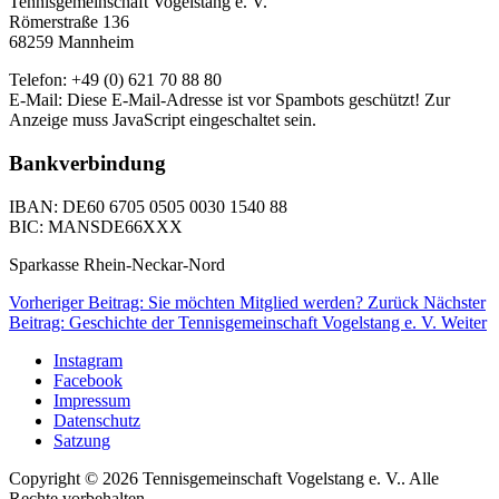
Tennisgemeinschaft Vogelstang e. V.
Römerstraße 136
68259 Mannheim
Telefon: +49 (0) 621 70 88 80
E-Mail:
Diese E-Mail-Adresse ist vor Spambots geschützt! Zur
Anzeige muss JavaScript eingeschaltet sein.
Bankverbindung
IBAN: DE60 6705 0505 0030 1540 88
BIC: MANSDE66XXX
Sparkasse Rhein-Neckar-Nord
Vorheriger Beitrag: Sie möchten Mitglied werden?
Zurück
Nächster
Beitrag: Geschichte der Tennisgemeinschaft Vogelstang e. V.
Weiter
Instagram
Facebook
Impressum
Datenschutz
Satzung
Copyright © 2026 Tennisgemeinschaft Vogelstang e. V.. Alle
Rechte vorbehalten.