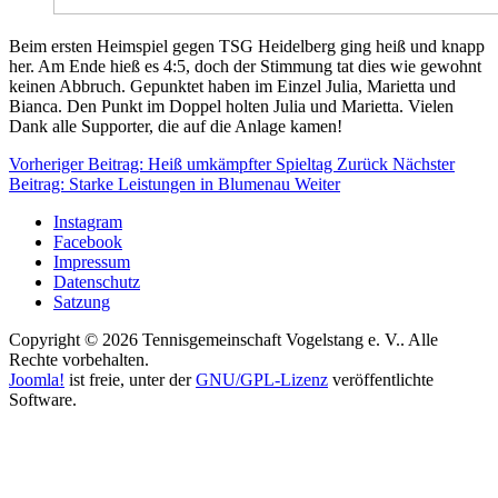
Beim ersten Heimspiel gegen TSG Heidelberg ging heiß und knapp
her. Am Ende hieß es 4:5, doch der Stimmung tat dies wie gewohnt
keinen Abbruch. Gepunktet haben im Einzel Julia, Marietta und
Bianca. Den Punkt im Doppel holten Julia und Marietta. Vielen
Dank alle Supporter, die auf die Anlage kamen!
Vorheriger Beitrag: Heiß umkämpfter Spieltag
Zurück
Nächster
Beitrag: Starke Leistungen in Blumenau
Weiter
Instagram
Facebook
Impressum
Datenschutz
Satzung
Copyright © 2026 Tennisgemeinschaft Vogelstang e. V.. Alle
Rechte vorbehalten.
Joomla!
ist freie, unter der
GNU/GPL-Lizenz
veröffentlichte
Software.