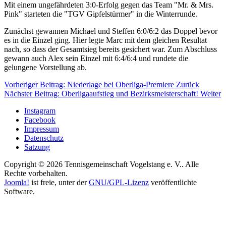
Mit einem ungefährdeten 3:0-Erfolg gegen das Team "Mr. & Mrs.
Pink" starteten die "TGV Gipfelstürmer" in die Winterrunde.
Zunächst gewannen Michael und Steffen 6:0/6:2 das Doppel bevor
es in die Einzel ging. Hier legte Marc mit dem gleichen Resultat
nach, so dass der Gesamtsieg bereits gesichert war. Zum Abschluss
gewann auch Alex sein Einzel mit 6:4/6:4 und rundete die
gelungene Vorstellung ab.
Vorheriger Beitrag: Niederlage bei Oberliga-Premiere
Zurück
Nächster Beitrag: Oberliga­aufstieg und Bezirks­meisterschaft!
Weiter
Instagram
Facebook
Impressum
Datenschutz
Satzung
Copyright © 2026 Tennisgemeinschaft Vogelstang e. V.. Alle
Rechte vorbehalten.
Joomla!
ist freie, unter der
GNU/GPL-Lizenz
veröffentlichte
Software.