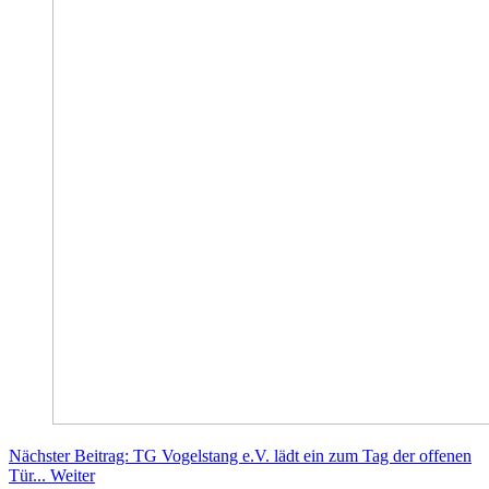
Nächster Beitrag: TG Vogelstang e.V. lädt ein zum Tag der offenen
Tür...
Weiter